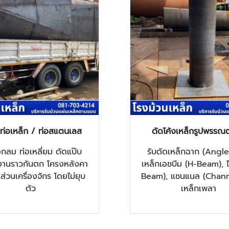
ดท่อเหล็ก / ท่อสแตนเลส
ดัดโค้งเหล็กรูปพรรณ
อกลม ท่อเหลี่ยม ดัดแป๊บ
รับดัดเหล็กฉาก (Angle
งานราวกันตก โครงหลังคา
เหล็กเอชบีม (H-Beam), ไ
นส่วนเครื่องจักร โดยไม่ยุบ
Beam), แชนแนล (Chann
ตัว
เหล็กเพลา