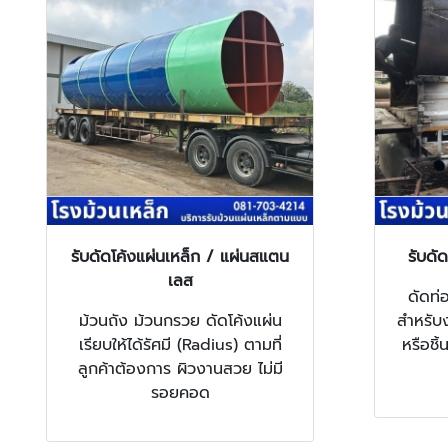
รับดัดโค้งแผ่นเหล็ก / แผ่นสแตน
รับดั
เลส
ดัดท่
ม้วนถัง ม้วนกรวย ดัดโค้งแผ่น
สำหรับ
เรียบให้ได้รัศมี (Radius) ตามที่
หรือชิ้
ลูกค้าต้องการ ผิวงานสวย ไม่มี
รอยคอด