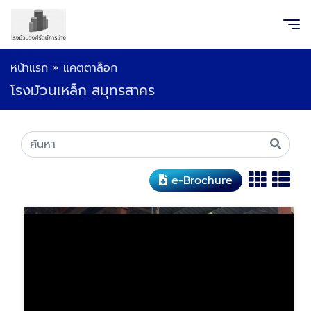
หน้าแรก
»
แคตตาล็อก
โรงม้วนเหล็ก สมุทรสาคร
e-Brochure