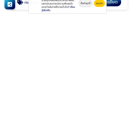
เราใช้คุกกี้เพื่อเพิ่มประสิทธิภาพและ
ดูรายละเอียด
ท่อเข็มเจาะ casing
ตั้งค่าคุกกี้
ยอมรับ
มอบประสบการณ์ความพึงพอใจ
ของท่านในการใช้งานเว็บไซต์
เรียน
รู้เพิ่มเติม
โรงม้วนเหล็ก สมุทรสาคร
9/61 หมู่ที่ 5 ถนนเอกชัย ตำบลบางน้ำจืด อำเภอเมือง
สมุทรสาคร สมุทรสาคร 74000
วันจันทร์ - วันเสาร์ เวลา 08.00 - 17.00 น.
อีเมล :
apidet_t@hotmail.com